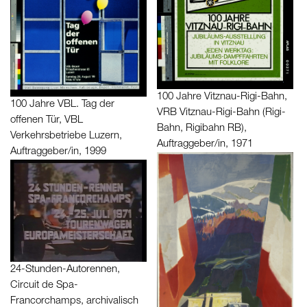
Suche Personen...
Objekttyp
Suche Objekttyp...
100 Jahre Vitznau-Rigi-Bahn,
100 Jahre VBL. Tag der
VRB Vitznau-Rigi-Bahn (Rigi-
offenen Tür, VBL
Zeitraum
Bahn, Rigibahn RB),
Verkehrsbetriebe Luzern,
Auftraggeber/in, 1971
Auftraggeber/in, 1999
Zeige nur
mit Bildern
in Ausstellung
24-Stunden-Autorennen,
Modelle
Circuit de Spa-
Francorchamps, archivalisch