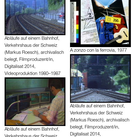
Abläufe auf einem Bahnhof,
Verkehrshaus der Schweiz
A zonzo con la ferrovia, 1977
(Markus Roesch), archivalisch
belegt, Filmproduzent/in,
Digitalisat 2014,
Videoproduktion 1980–1987
Abläufe auf einem Bahnhof,
Verkehrshaus der Schweiz
(Markus Roesch), archivalisch
belegt, Filmproduzent/in,
Abläufe auf einem Bahnhof,
Digitalisat 2014,
Verkehrshaus der Schweiz