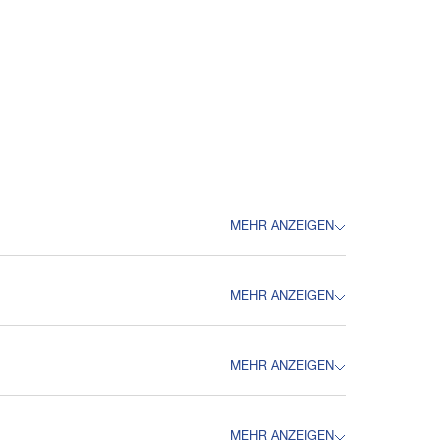
MEHR ANZEIGEN
MEHR ANZEIGEN
system bestand aus zwei unten geschlitzten
ebmotor sass zwischen den Achsen und war über ein
MEHR ANZEIGEN
MEHR ANZEIGEN