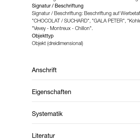
Signatur / Beschriftung
Signatur / Beschriftung: Beschriftung auf Werbetaf
"CHOCOLAT / SUCHARD", "GALA PETER", "Kohler C
"Vevey - Montreux - Chillon".
Objekttyp
Objekt (dreidimensional)
Anschrift
Eigenschaften
Elektrischer Strassenbahn-Motorwagen Ce 1/2 Nr
Die Strassenbahn VMC war nach dem von Werner Si
Kupferrohren - je eines für die Hin- und Rückführ
Systematik
Hauptfarbe
Pfeilzahngetriebe mit diesen verbunden. Der zweis
türkis
Literatur
•
Tram