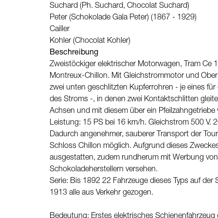
Suchard (Ph. Suchard, Chocolat Suchard)
Peter (Schokolade Gala Peter) (1867 - 1929)
Cailler
Kohler (Chocolat Kohler)
Beschreibung
Zweistöckiger elektrischer Motorwagen, Tram Ce 1
Montreux-Chillon. Mit Gleichstrommotor und Obe
zwei unten geschlitzten Kupferrohren - je eines fü
des Stroms -, in denen zwei Kontaktschlitten glei
Achsen und mit diesem über ein Pfeilzahngetriebe
Leistung: 15 PS bei 16 km/h. Gleichstrom 500 V. 2
Dadurch angenehmer, sauberer Transport der Tou
Schloss Chillon möglich. Aufgrund dieses Zwecke
ausgestatten, zudem rundherum mit Werbung von
Schokoladeherstellern versehen.
Serie: Bis 1892 22 Fahrzeuge dieses Typs auf der
1913 alle aus Verkehr gezogen.
Bedeutung: Erstes elektrisches Schienenfahrzeug 